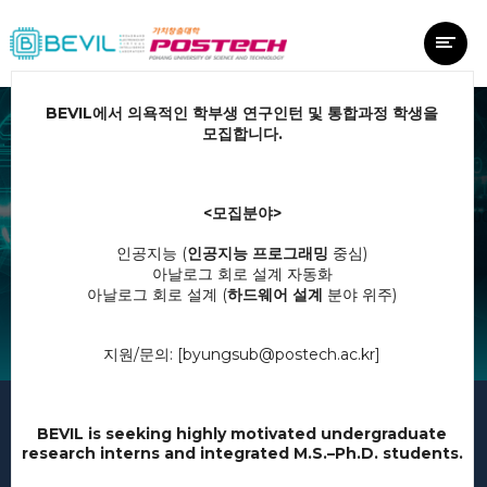
BEVIL
에서 의욕적인 학부생 연구인턴 및 통합과정 학생을
.
모집합니다
P
O
S
T
E
C
H
B
E
V
I
L
L
A
B
<
>
모집분야
(
)
인공지능
인공지능 프로그래밍
중심
포항공대
가상지능기반
아날로그 회로 설계 자동화
광대역전자회로 설계 연구실
(
)
아날로그 회로 설계
하드웨어 설계
분야 위주
/
: [byungsub@postech.ac.kr]
지원
문의
BEVIL is seeking highly motivated undergraduate
OUR
RESEARCH
research interns and integrated M.S.–Ph.D. students.
Welcome to BEVIL