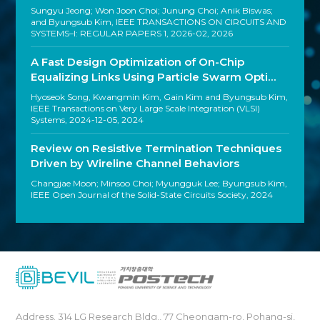
Sungyu Jeong; Won Joon Choi; Junung Choi; Anik Biswas;
and Byungsub Kim,
IEEE TRANSACTIONS ON CIRCUITS AND
SYSTEMS–I: REGULAR PAPERS 1,
2026-02,
2026
A Fast Design Optimization of On-Chip
Equalizing Links Using Particle Swarm Opti…
Hyoseok Song, Kwangmin Kim, Gain Kim and Byungsub Kim,
IEEE Transactions on Very Large Scale Integration (VLSI)
Systems,
2024-12-05,
2024
Review on Resistive Termination Techniques
Driven by Wireline Channel Behaviors
Changjae Moon; Minsoo Choi; Myungguk Lee; Byungsub Kim,
IEEE Open Journal of the Solid-State Circuits Society,
2024
Address. 314 LG Research Bldg., 77 Cheongam-ro, Pohang-si,