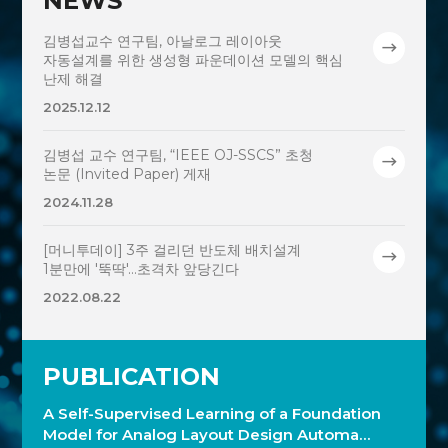
NEWS
김병섭교수 연구팀, 아날로그 레이아웃
자동설계를 위한 생성형 파운데이션 모델의 핵심
난제 해결
2025.12.12
김병섭 교수 연구팀, “IEEE OJ-SSCS” 초청
논문 (Invited Paper) 게재
2024.11.28
[머니투데이] 3주 걸리던 반도체 배치설계
1분만에 '뚝딱'…초격차 앞당긴다
2022.08.22
PUBLICATION
A Self-Supervised Learning of a Foundation
Model for Analog Layout Design Automa…