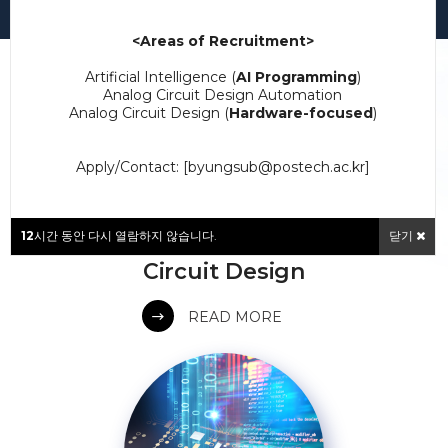
<Areas of Recruitment>
Artificial Intelligence (
AI Programming
)
Analog Circuit Design Automation
Analog Circuit Design (
Hardware-focused
)
Apply/Contact: [byungsub@postech.ac.kr]
12
시간 동안 다시 열람하지 않습니다.
닫기
RESEARCH 01
Circuit Design
READ MORE